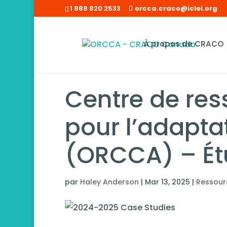
1 888 820 2533
orcca.craco@iclei.org
À propos de CRACO
Centre de res
pour l’adapta
(ORCCA) – Ét
par
Haley Anderson
|
Mar 13, 2025
|
Ressour