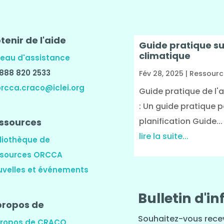
tenir de l'aide
Guide pratique s
climatique
eau d'assistance
1 888 820 2533
Fév 28, 2025
|
Ressourc
orcca.craco@iclei.org
Guide pratique de l
: Un guide pratique p
planification Guide...
ssources
lire la suite...
liothèque de
ssources ORCCA
uvelles et événements
Bulletin d'i
propos de
Souhaitez-vous recev
propos de CRACO